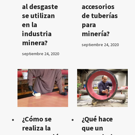
al desgaste
accesorios
se utilizan
de tuberías
en la
para
industria
minería?
minera?
septiembre 24, 2020
septiembre 24, 2020
¿Cómo se
¿Qué hace
realiza la
que un