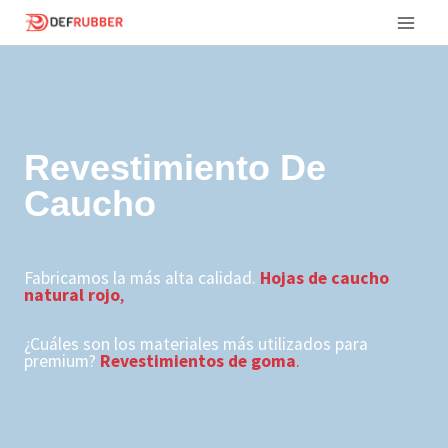
Saltar
al
Contenido
Revestimiento De
Caucho
Fabricamos la más alta calidad.
Hojas de caucho
natural rojo
,
¿Cuáles son los materiales más utilizados para
premium?
Revestimientos de goma
.