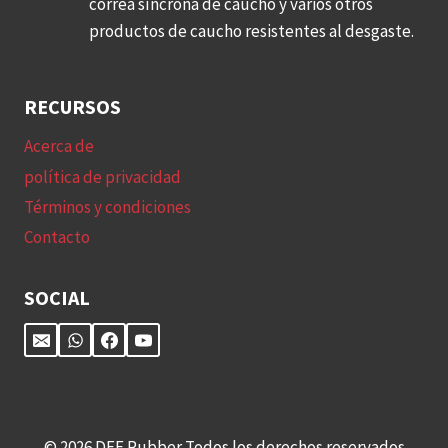
correa síncrona de caucho y varios otros
d
a
productos de caucho resistentes al desgaste.
o
r
h
u
ú
n
RECURSOS
m
a
e
f
Acerca de
d
á
política de privacidad
o
b
Términos y condiciones
y
r
Contacto
p
i
u
c
SOCIAL
l
a
i
d
d
e
o
r
e
a
n
s
© 2026 DEF Rubber Todos los derechos reservados