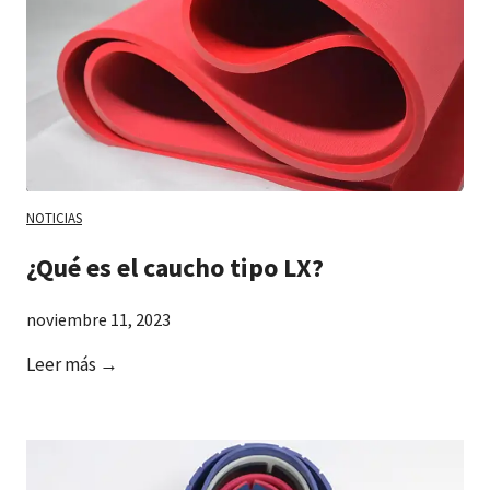
s
s
o
n
l
a
s
d
NOTICIAS
i
¿Qué es el caucho tipo LX?
f
e
noviembre 11, 2023
r
e
¿
Leer más →
n
Q
c
u
i
é
a
e