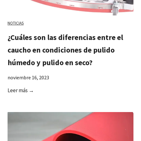
NOTICIAS
¿Cuáles son las diferencias entre el
caucho en condiciones de pulido
húmedo y pulido en seco?
noviembre 16, 2023
¿
Leer más →
C
u
á
l
e