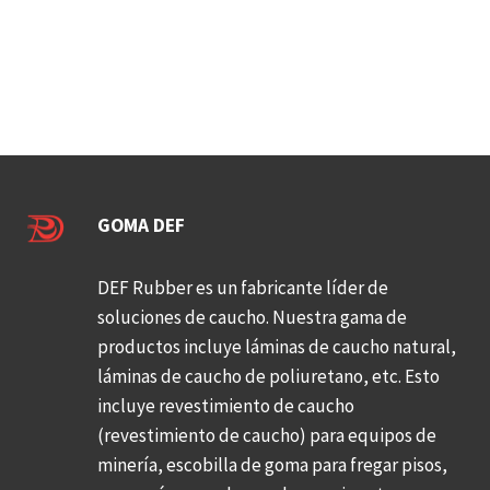
o
ó
n
n
d
d
i
e
c
p
i
u
o
e
GOMA DEF
n
d
e
e
DEF Rubber es un fabricante líder de
s
e
soluciones de caucho. Nuestra gama de
d
n
productos incluye láminas de caucho natural,
e
c
láminas de caucho de poliuretano, etc. Esto
p
o
incluye revestimiento de caucho
u
n
(revestimiento de caucho) para equipos de
l
t
minería, escobilla de goma para fregar pisos,
i
r