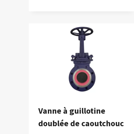
DE
DÉRIVATION
À
TROIS
VOIES
DOUBLÉE
DE
CAOUTCHOUC
Vanne à guillotine
doublée de caoutchouc