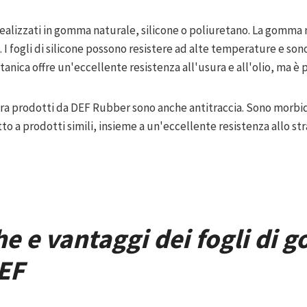
alizzati in gomma naturale, silicone o poliuretano. La gomma 
. I fogli di silicone possono resistere ad alte temperature e s
anica offre un'eccellente resistenza all'usura e all'olio, ma è 
ura prodotti da DEF Rubber sono anche antitraccia. Sono morbid
to a prodotti simili, insieme a un'eccellente resistenza allo str
he e vantaggi dei fogli di
DEF