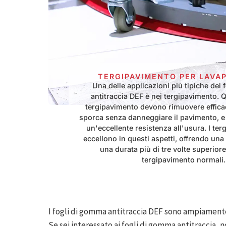
TERGIPAVIMENTO PER LAVA
Una delle applicazioni più tipiche dei
antitraccia DEF è nei tergipavimento. 
tergipavimento devono rimuovere effic
sporca senza danneggiare il pavimento, e
un'eccellente resistenza all'usura. I te
eccellono in questi aspetti, offrendo una 
una durata più di tre volte superiore
tergipavimento normali.
I fogli di gomma antitraccia DEF sono ampiamente ut
Se sei interessato ai fogli di gomma antitraccia, 