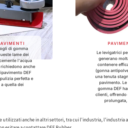
PAVIMENTI
PAVIM
 fogli di gomma
Le levigatrici p
Queste lame dei
generano molta
acemente l'acqua
contenere effi
 richiedono anche
(gonna antipolve
rgipavimento DEF
una tenuta stagn
pulizia perfetta e
pavimento. Le 
 a quella dei
gomma DEF hann
clienti, offrend
prolungata, 
ilizzati anche in altri settori, tra cui l'industria, l'industria
non esitare a contattare DEF Rubber.