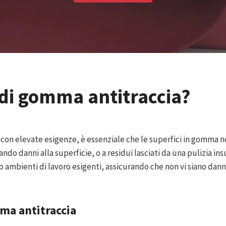
 di gomma antitraccia?
 con elevate esigenze, è essenziale che le superfici in gomma n
o danni alla superficie, o a residui lasciati da una pulizia insu
o ambienti di lavoro esigenti, assicurando che non vi siano dann
mma antitraccia