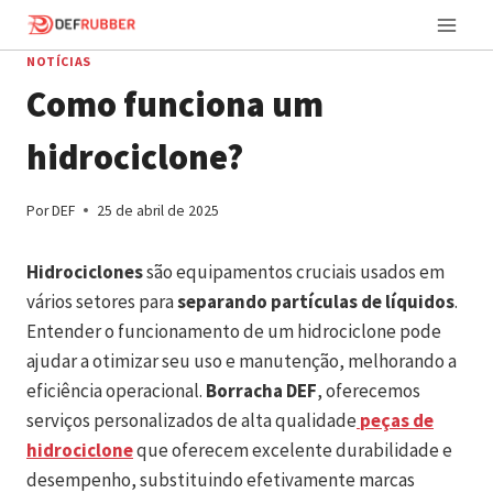
Ir
para
NOTÍCIAS
o
Como funciona um
conteúdo
hidrociclone?
Por
DEF
25 de abril de 2025
Hidrociclones
são equipamentos cruciais usados em
vários setores para
separando partículas de líquidos
.
Entender o funcionamento de um hidrociclone pode
ajudar a otimizar seu uso e manutenção, melhorando a
eficiência operacional.
Borracha DEF
, oferecemos
serviços personalizados de alta qualidade
peças de
hidrociclone
que oferecem excelente durabilidade e
desempenho, substituindo efetivamente marcas