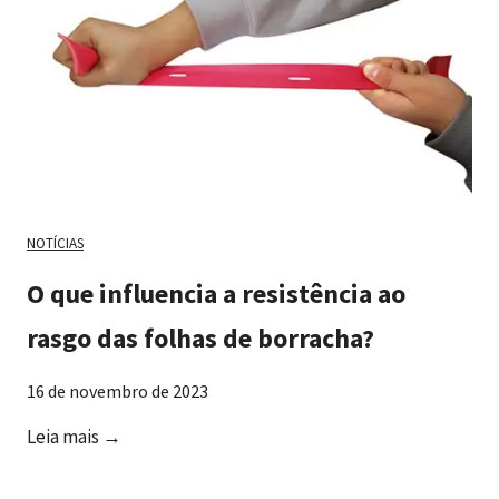
a
b
o
r
r
a
c
h
NOTÍCIAS
a
O que influencia a resistência ao
s
i
rasgo das folhas de borracha?
n
t
16 de novembro de 2023
é
O
Leia mais →
t
q
i
u