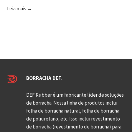
s
i
F
Leia mais →
t
r
a
ê
t
b
n
o
r
c
t
i
i
a
c
a
l
a
a
m
n
o
e
t
r
n
BORRACHA DEF.
e
a
t
s
s
e
DEF Rubber é um fabricante líder de soluções
e
g
a
de borracha. Nossa linha de produtos inclui
f
o
b
folha de borracha natural, folha de borracha
á
d
o
de poliuretano, etc. Isso inclui revestimento
b
a
r
de borracha (revestimento de borracha) para
r
s
r