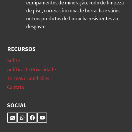
equipamentos de mineração, rodo de limpeza
i
f
a
de piso, correia síncrona de borracha e vários
c
o
c
outros produtos de borracha resistentes ao
a
l
h
desgaste.
s
h
a
d
a
n
e
s
a
RECURSOS
r
d
t
o
Sobre
e
u
d
b
política de Privacidade
r
o
o
Termos e Condições
a
p
r
l
Contato
a
r
?
r
a
SOCIAL
a
c
e
h
s
a
f