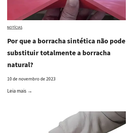
NOTÍCIAS
Por que a borracha sintética não pode
substituir totalmente a borracha
natural?
10 de novembro de 2023
P
Leia mais →
o
r
q
u
e