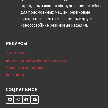
и
горнодобывающего оборудования, скребки
з
с
для поломоечных машин, резиновые
ц
п
синхронные ленты и различные другие
е
о
износостойкие резиновые изделия.
н
л
о
ь
в
РЕСУРСЫ
з
ы
у
х
О компании
е
т
политика конфиденциальности
м
е
Условия и положения
ы
н
Контакты
х
д
н
е
СОЦИАЛЬНОЕ
а
н
п
ц
и
и