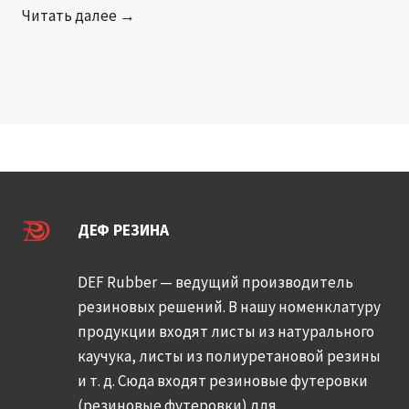
с
я
Д
Читать далее →
т
к
е
о
л
с
в
е
я
?
з
т
в
и
и
л
я
е
м
т
ДЕФ РЕЗИНА
р
н
а
и
к
DEF Rubber — ведущий производитель
й
е
резиновых решений. В нашу номенклатуру
а
л
продукции входят листы из натурального
н
е
каучука, листы из полиуретановой резины
а
й
и т. д. Сюда входят резиновые футеровки
л
,
(резиновые футеровки) для
и