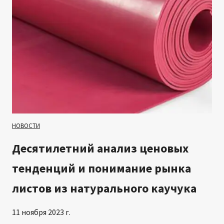
з
ы
р
о
ы
с
в
о
у
б
р
ы
е
е
з
т
и
р
НОВОСТИ
н
е
о
Десятилетний анализ ценовых
б
в
о
тенденций и понимание рынка
ы
в
х
листов из натурального каучука
а
л
н
и
11 ноября 2023 г.
и