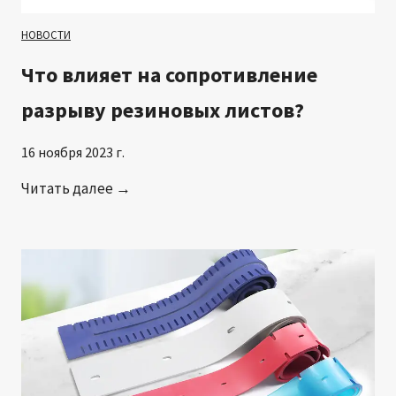
НОВОСТИ
Что влияет на сопротивление
разрыву резиновых листов?
16 ноября 2023 г.
Ч
Читать далее →
т
о
в
л
и
я
е
т