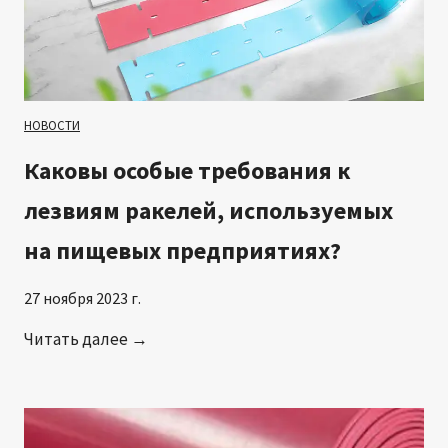
н
а
с
о
п
НОВОСТИ
р
Каковы особые требования к
о
т
лезвиям ракелей, используемых
и
на пищевых предприятиях?
в
л
27 ноября 2023 г.
е
н
К
Читать далее →
и
а
е
к
р
о
а
в