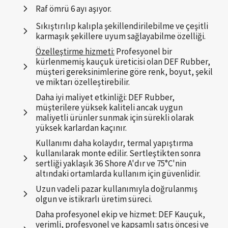
Raf ömrü 6 ayı aşıyor.
Sıkıştırılıp kalıpla şekillendirilebilme ve çeşitli
karmaşık şekillere uyum sağlayabilme özelliği.
Özelleştirme hizmeti:
Profesyonel bir
kürlenmemiş kauçuk üreticisi olan DEF Rubber,
müşteri gereksinimlerine göre renk, boyut, şekil
ve miktarı özelleştirebilir.
Daha iyi maliyet etkinliği: DEF Rubber,
müşterilere yüksek kaliteli ancak uygun
maliyetli ürünler sunmak için sürekli olarak
yüksek karlardan kaçınır.
Kullanımı daha kolaydır, termal yapıştırma
kullanılarak monte edilir. Sertleştikten sonra
sertliği yaklaşık 36 Shore A'dır ve 75°C'nin
altındaki ortamlarda kullanım için güvenlidir.
Uzun vadeli pazar kullanımıyla doğrulanmış
olgun ve istikrarlı üretim süreci.
Daha profesyonel ekip ve hizmet: DEF Kauçuk,
verimli, profesyonel ve kapsamlı satış öncesi ve