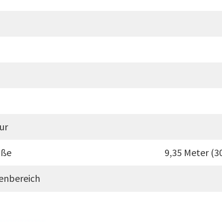
ur
öße
9,35 Meter (30
kenbereich