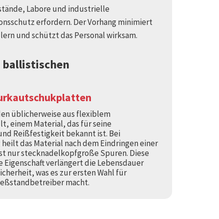
stände, Labore und industrielle
nsschutz erfordern. Der Vorhang minimiert
llern und schützt das Personal wirksam.
 ballistischen
urkautschukplatten
den üblicherweise aus flexiblem
, einem Material, das für seine
und Reißfestigkeit bekannt ist. Bei
heilt das Material nach dem Eindringen einer
sst nur stecknadelkopfgroße Spuren. Diese
e Eigenschaft verlängert die Lebensdauer
icherheit, was es zur ersten Wahl für
ießstandbetreiber macht.