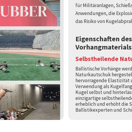
für Militäranlagen, Schieß
Anwendungen, die Explosio
das Risiko von Kugelabpra
Eigenschaften des
Vorhangmaterials
Selbstheilende Nat
Ballistische Vorhänge wer
Naturkautschuk hergestellt
hervorragende Elastizität 
Verwendung als Kugelfang 
Kugel selbst und hinterlä
einzigartige selbstheilend
erheblich und erhöht die S
Ballistikexperten und Sch