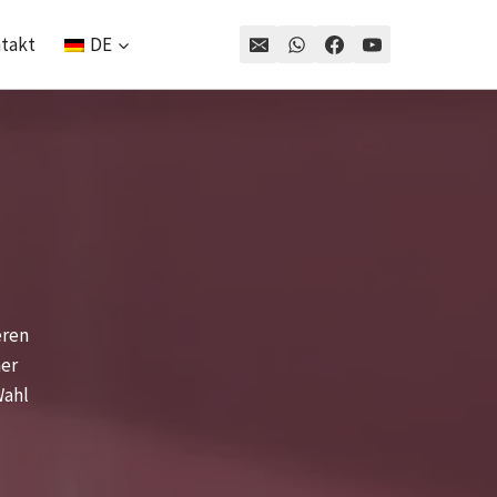
takt
DE
eren
her
Wahl