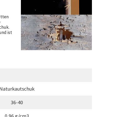
etten
e
chuk.
und ist
Naturkautschuk
36-40
0,96 g/cm3