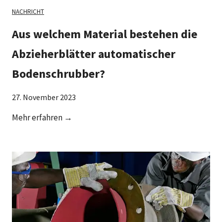
NACHRICHT
Aus welchem Material bestehen die
Abzieherblätter automatischer
Bodenschrubber?
27. November 2023
A
Mehr erfahren →
u
s
w
e
l
c
h