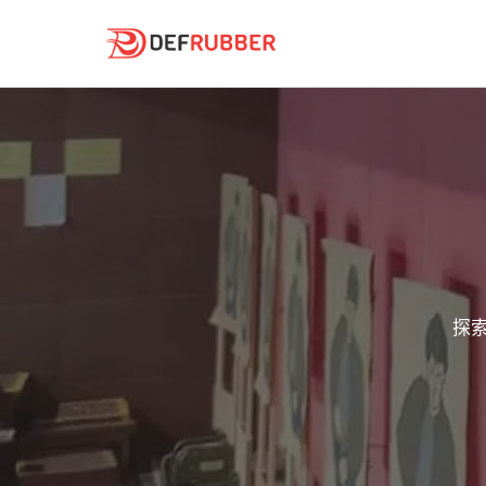
跳
到
内
容
探索