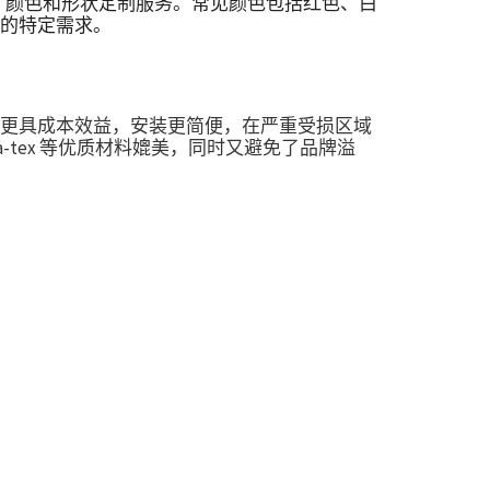
、厚度、颜色和形状定制服务。常见颜色包括红色、白
的特定需求。
更具成本效益，安装更简便，在严重受损区域
Lina-tex 等优质材料媲美，同时又避免了品牌溢