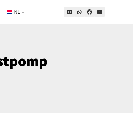
NL
estpomp