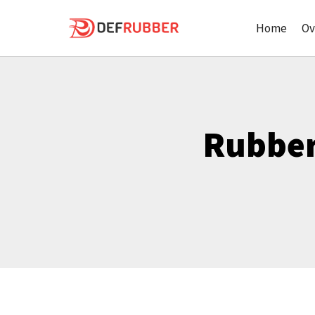
İçeriği
geç
Home
Ov
Rubber