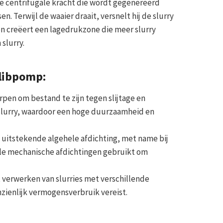
e centrifugale kracht die wordt gegenereerd
. Terwijl de waaier draait, versnelt hij de slurry
en creëert een lagedrukzone die meer slurry
slurry.
libpomp:
pen om bestand te zijn tegen slijtage en
e slurry, waardoor een hoge duurzaamheid en
 uitstekende algehele afdichting, met name bij
ale mechanische afdichtingen gebruikt om
 verwerken van slurries met verschillende
nzienlijk vermogensverbruik vereist.