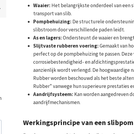
Waaier:
Het belangrijkste onderdeel van een s
transport van slib.
Pompbehuizing:
De structurele ondersteunin
slibstroom door verschillende paden leidt.
As en lagers:
Ondersteunt de waaier en brengt
Slijtvaste rubberen voering:
Gemaakt van hoo
perfect op de pompbehuizing te passen. Deze 
corrosiebestendigheid- en afdichtingsprestat
aanzienlijk wordt verlengd. De hoogwaardige n
Rubber worden beschouwd als het beste alterna
Rubber" vanwege hun superieure prestaties en 
Aandrijfsysteem:
Kan worden aangedreven do
n
aandrijfmechanismen.
Werkingsprincipe van een slibpom