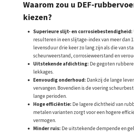
Waarom zou u DEF-rubbervoe
kiezen?
Superieure slijt- en corrosiebestendigheid:
resulteren in een slijtage-index van meer da
levensduur drie keer zo lang zijn als die van 
scheurweerstand, corrosieweerstand en verou
Uitstekende afdichting:
De gegoten rubberen
lekkages.
Eenvoudig onderhoud:
Dankzij de lange leve
vervangen. Bovendien is de voering scheurbe
lange perioden.
Hoge efficiëntie:
De lagere dichtheid van rub
metalen varianten zorgt voor een hogere effic
vermogen.
Minder ruis:
De uitstekende dempende en gel