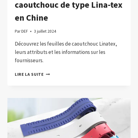
caoutchouc de type Lina-tex
en Chine
Par
DEF
3 juillet 2024
Découvrez les feuilles de caoutchouc Linatex,
leurs attributs et les informations sur les
fournisseurs.
“FABRICANTS
LIRE LA SUITE
DE
FEUILLES
DE
CAOUTCHOUC
DE
TYPE
LINA-
TEX
EN
CHINE