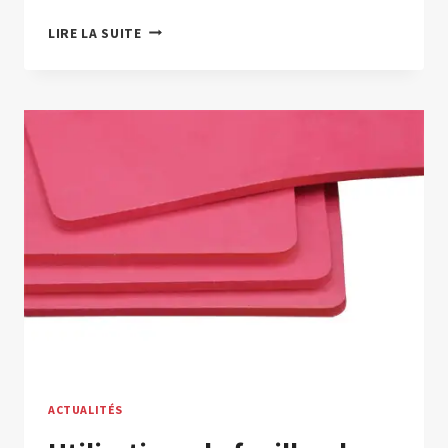
QU'EST-
LIRE LA SUITE
CE
QUI
INFLUENCE
LA
RÉSISTANCE
À
LA
DÉCHIRURE
DES
FEUILLES
DE
CAOUTCHOUC ?
ACTUALITÉS