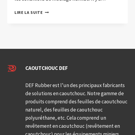
UTILISATIONS
LIRE LA SUITE
DE
FEUILLES
DE
CAOUTCHOUC
NATUREL
RÉSISTANTES
À
L'USURE
CAOUTCHOUC DEF
DEF Rubber est l’un des principaux fabricants
de solutions en caoutchouc. Notre gamme de
produits comprend des feuilles de caoutchouc
naturel, des feuilles de caoutchouc
polyuréthane, etc. Cela comprend un
revêtement en caoutchouc (revêtement en
caoutchouc) pour les équipements miniers,