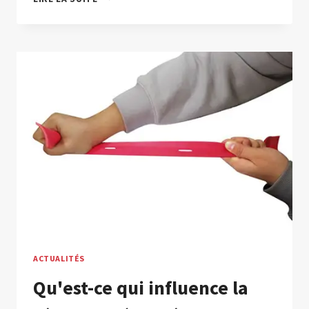
SONT
LES
DIFFÉRENCES
ENTRE
LE
CAOUTCHOUC
DANS
DES
CONDITIONS
DE
MEULAGE
HUMIDE
ET
DE
MEULAGE
À
SEC
?
ACTUALITÉS
Qu'est-ce qui influence la