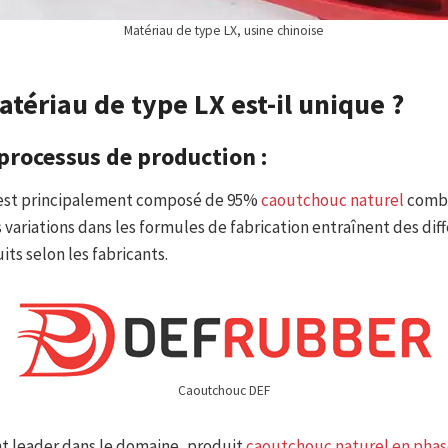
Matériau de type LX, usine chinoise
tériau de type LX est-il unique ?
processus de production :
 est principalement composé de 95%
caoutchouc naturel
combi
s variations dans les formules de fabrication entraînent des dif
ts selon les fabricants.
Caoutchouc DEF
t leader dans le domaine, produit
caoutchouc naturel en phas