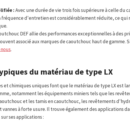
ifiée :
Avec une durée de vie trois fois supérieure à celle du 
la fréquence d'entretien est considérablement réduite, ce qui 
que.
outchouc DEF allie des performances exceptionnelles à des pri
é souvent associé aux marques de caoutchouc haut de gamme. Si
-nous
.
typiques du matériau de type LX
s et chimiques uniques font que le matériau de type LX est lar
amme, notamment les équipements miniers tels que les revêt
caoutchouc et les tamis en caoutchouc, les revêtements d'hyd
t vannes à forte usure. Il trouve également des applications d
 sur ses applications :