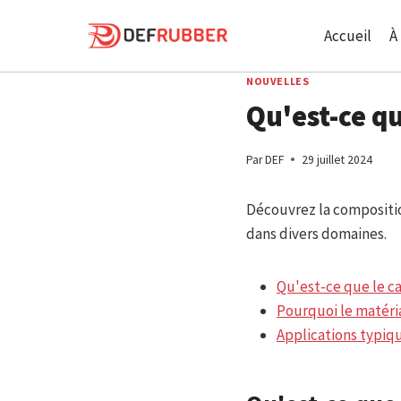
Aller
au
Accueil
À
contenu
NOUVELLES
Qu'est-ce qu
Par
DEF
29 juillet 2024
Découvrez la composition
dans divers domaines.
Qu'est-ce que le c
Pourquoi le matéria
Applications typiq