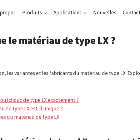
 propos
Produits
Applications
Nouvelles
Contac
e le matériau de type LX ?
, les variantes et les fabricants du matériau de type LX. Explo
aoutchouc de type LX exactement ?
u de type LX est-il unique ?
ues du matériau de type LX