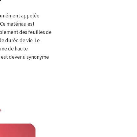
?
mmunément appelée
 Ce matériau est
blement des feuilles de
de durée de vie. Le
orme de haute
LX est devenu synonyme
»