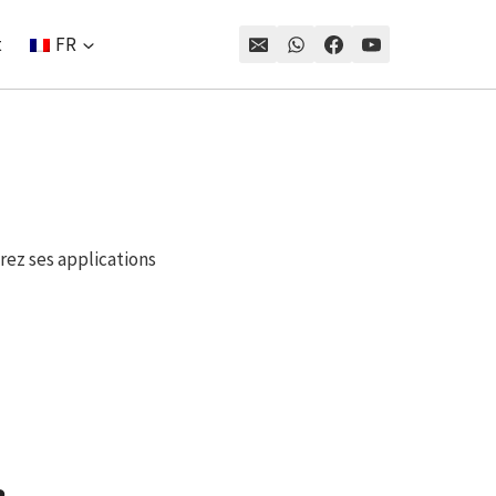
t
FR
rez ses applications