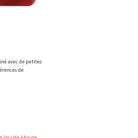
né avec de petites
férences de
e liquide à haute