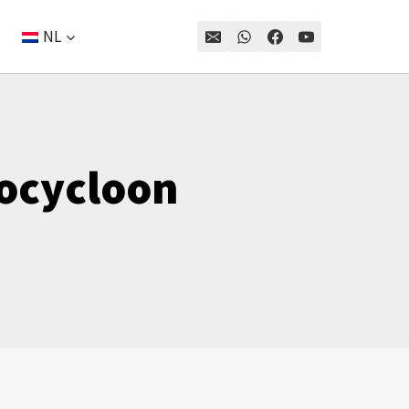
NL
ocycloon