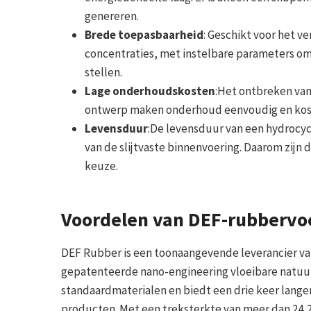
genereren.
Brede toepasbaarheid
: Geschikt voor het v
concentraties, met instelbare parameters om 
stellen.
Lage onderhoudskosten
:Het ontbreken va
ontwerp maken onderhoud eenvoudig en kost
Levensduur
:De levensduur van een hydrocyc
van de slijtvaste binnenvoering. Daarom zijn
keuze.
Voordelen van DEF-rubbervo
DEF Rubber is een toonaangevende leverancier van
gepatenteerde nano-engineering vloeibare natuu
standaardmaterialen en biedt een drie keer lang
producten. Met een treksterkte van meer dan 24,