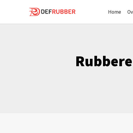
İçeriği
geç
Home
Ov
Rubbere