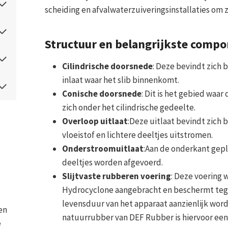
scheiding en afvalwaterzuiveringsinstallaties om 
Structuur en belangrijkste comp
Cilindrische doorsnede
: Deze bevindt zich
inlaat waar het slib binnenkomt.
Conische doorsnede
: Dit is het gebied waar
zich onder het cilindrische gedeelte.
Overloop uitlaat
:Deze uitlaat bevindt zich 
vloeistof en lichtere deeltjes uitstromen.
Onderstroomuitlaat
:Aan de onderkant gepl
deeltjes worden afgevoerd.
Slijtvaste rubberen voering
: Deze voering 
Hydrocyclone aangebracht en beschermt tegen
levensduur van het apparaat aanzienlijk wor
en
natuurrubber van DEF Rubber is hiervoor een
e