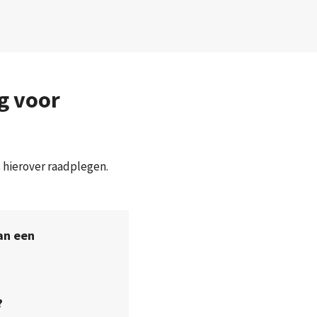
g voor
s hierover raadplegen.
an een
?