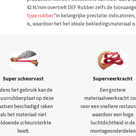
42 N/mm overtreft DEF Rubber zelfs de toonaange
type rubber
"in belangrijke prestatie-indicatoren,
is, waardoor het het ideale bekledingsmateriaal i
Super scheurvast
Superveerkracht
jdens het gebruik kan de
Een grotere
tuurrubberplaat op deze
materiaalveerkracht zo
aatsen beschadigd raken
voor een snellere restaur
als het materiaal niet
waardoor een hoge
oldoende scheursterkte
luchtdichtheid in de
heeft.
montageonderdelen