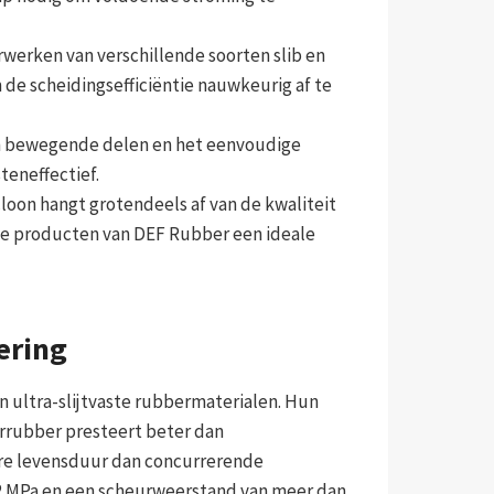
erwerken van verschillende soorten slib en
de scheidingsefficiëntie nauwkeurig af te
n bewegende delen en het eenvoudige
eneffectief.
loon hangt grotendeels af van de kwaliteit
 de producten van DEF Rubber een ideale
ering
 ultra-slijtvaste rubbermaterialen. Hun
rrubber presteert beter dan
ere levensduur dan concurrerende
2 MPa en een scheurweerstand van meer dan