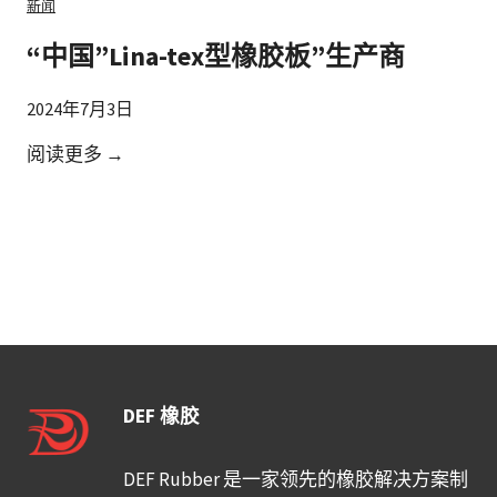
新闻
替
“中国”Lina-tex型橡胶板”生产商
代
品
2024年7月3日
？
“
阅读更多 →
中
国
”
L
i
n
a
-
DEF 橡胶
t
e
DEF Rubber 是一家领先的橡胶解决方案制
x