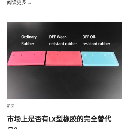
什
阅读更多 →
么
是
L
X
型
材
料
？
新闻
市场上是否有LX型橡胶的完全替代