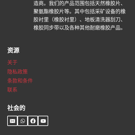
造商。我们的产品范围包括天然橡胶片、
型
聚氨酯橡胶片等。其中包括采矿设备的橡
橡
胶衬里（橡胶衬里）、地板清洗器刮刀、
胶
橡胶同步带以及各种其他耐磨橡胶产品。
板
”
生
资源
产
商
关于
隐私政策
条款和条件
联系
社会的