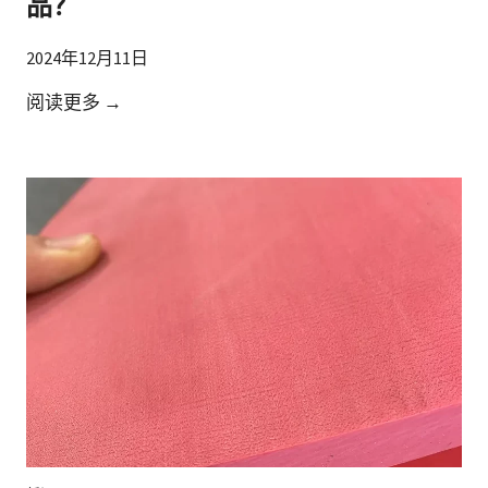
品？
2024年12月11日
市
阅读更多 →
场
上
是
否
有
L
X
型
橡
胶
的
完
全