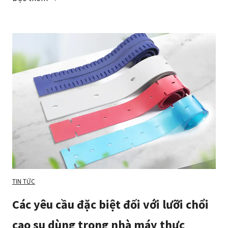
ạ
n
c
ó
t
h
ể
t
ì
m
n
h
à
TIN TỨC
m
Các yêu cầu đặc biệt đối với lưỡi chổi
á
y
cao su dùng trong nhà máy thực