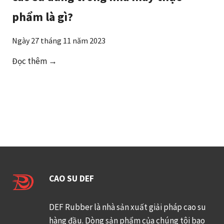
s
phẩm là gì?
ả
n
Ngày 27 tháng 11 năm 2023
x
u
C
Đọc thêm →
ấ
á
t
c
c
y
h
ê
ổ
u
i
c
c
ầ
a
u
CAO SU DEF
o
đ
s
ặ
u
DEF Rubber là nhà sản xuất giải pháp cao su
c
t
hàng đầu. Dòng sản phẩm của chúng tôi bao
b