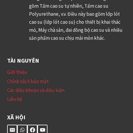
ù
gồm Tấm cao su tự nhiên, Tấm cao su
i
y
Polyurethane, v.v. Điều này bao gồm lớp lót
ệ
c
cao su (lớp lót cao su) cho thiết bị khai thác
t
h
mỏ, Máy chà sàn, đai đồng bộ cao su và nhiều
đ
ỉ
sản phẩm cao su chịu mài mòn khác.
ố
n
i
h
v
TÀI NGUYÊN
ở
ớ
đ
i
Giới thiệu
â
l
Chính sách bảo mật
u
ư
Các điều khoản và điều kiện
?
ỡ
Liên hệ
i
c
XÃ HỘI
h
ổ