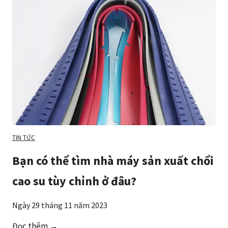
u
l
o
ạ
i
L
X
l
à
g
TIN TỨC
ì
Bạn có thể tìm nhà máy sản xuất chổi
?
cao su tùy chỉnh ở đâu?
Ngày 29 tháng 11 năm 2023
B
Đọc thêm →