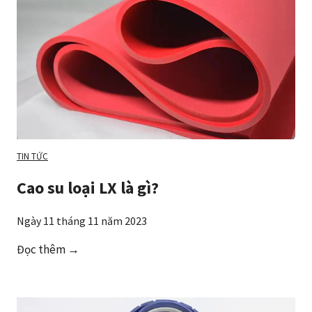
TIN TỨC
Cao su loại LX là gì?
Ngày 11 tháng 11 năm 2023
C
Đọc thêm →
a
o
s