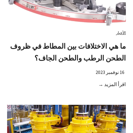
ا
ل
أ
س
الأخبار
ع
ما هي الاختلافات بين المطاط في ظروف
ا
ر
الطحن الرطب والطحن الجاف؟
ل
م
16 نوفمبر 2023
د
م
اقرأ المزيد →
ة
ا
ع
ه
ش
ي
ر
ا
س
ل
ن
ا