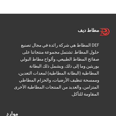
ف
ح
م
ي
ا
ل
ظ
ل
ا
ر
م
ل
و
مطاط ديف
ط
ه
ف
ا
ي
ا
DEF المطاط هي شركة رائدة في مجال تصنيع
ط
د
ل
حلول المطاط. تشتمل مجموعة منتجاتنا على
ا
ر
ط
صفائح المطاط الطبيعي، وألواح مطاط البولي
ل
و
ح
يوريثين وما إلى ذلك. ويشمل ذلك البطانة
ط
س
ن
المطاطية (البطانة المطاطية) لمعدات التعدين،
ب
ا
ا
وممسحة تنظيف الأرضيات، والحزام المطاطي
ي
ي
ل
المتزامن، والعديد من المنتجات المطاطية الأخرى
ع
ك
ر
المقاومة للتآكل.
ي
ل
ط
و
ب
ن
موارد
و
؟