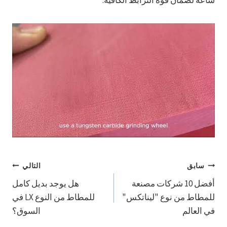
تصفّح
سابق
التالي
أفضل 10 شركات مصنعة
هل يوجد بديل كامل
المقالات
للمطاط من نوع "ليناتكس"
للمطاط من النوع LX في
في العالم
السوق؟