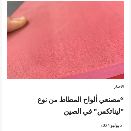
ل
ذ
ي
ي
ؤ
ث
ر
ع
ل
ى
م
الأخبار
ق
“مصنعي ألواح المطاط من نوع
ا
و
"ليناتكس" في الصين
م
ة
3 يوليو 2024
ا