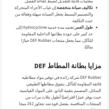
معلمات قابلة للتعديل لضبط كفاءة الفصل.
تكاليف صيانة منخفضة
:إن غياب الأجزاء المتحركة
والتصميم البسيط يجعل الصيانة سهلة وفعالة من
حيث التكلفة.
طول العمر
:تعتمد مدة خدمة Hydrocyclone إلى
حد كبير على جودة بطانتها الداخلية المقاومة
للتآكل، مما يجعل منتجات DEF Rubber خيارًا
مثاليًا.
مزايا بطانة المطاط DEF
DEF Rubber شركة رائدة في توفير مواد مطاطية
فائقة المقاومة للتآكل. يتفوق مطاطها الطبيعي
السائل، المصمم بتقنية النانو، على المواد القياسية،
حيث يوفر عمرًا افتراضيًا أطول بثلاث مرات من
المنتجات المنافسة. بفضل قوة شد تتجاوز 24.2 ميجا