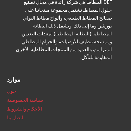
DEF المطاط هي شركة رائدة في مجال تصنيع
ح
ا
حلول المطاط. تشتمل مجموعة منتجاتنا على
ا
ل
صفائح المطاط الطبيعي، وألواح مطاط البولي
ل
ص
يوريثين وما إلى ذلك. ويشمل ذلك البطانة
م
ي
المطاطية (البطانة المطاطية) لمعدات التعدين،
ط
ن
وممسحة تنظيف الأرضيات، والحزام المطاطي
ا
المتزامن، والعديد من المنتجات المطاطية الأخرى
ط
المقاومة للتآكل.
ا
ل
ط
موارد
ب
ي
حول
ع
سياسة الخصوصية
ي
الأحكام والشروط
ا
اتصل بنا
ل
م