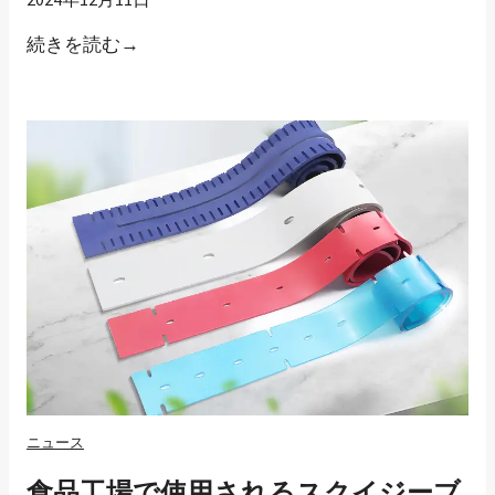
さ
L
続きを読む→
れ
X
て
タ
い
イ
る
プ
素
ゴ
材
ム
は
の
何
完
で
全
す
な
か
代
?
替
品
ニュース
は
食品工場で使用されるスクイジーブ
市