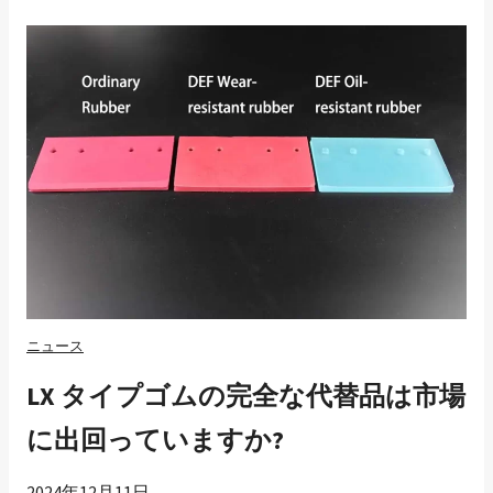
床
洗
浄
機
の
ス
ク
イ
ジ
ー
ブ
レ
ニュース
ー
LX タイプゴムの完全な代替品は市場
ド
に
に出回っていますか?
使
用
2024年12月11日