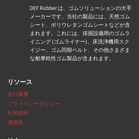
イ
DEF Rubber は、ゴムソリューションの大手
ジ
メーカーです。当社の製品には、天然ゴム
ー
シート、ポリウレタンゴムシートなどが含
ブ
まれます。これには、採掘設備用のゴムラ
レ
イニング (ゴムライナー)、床洗浄機用スク
ー
イジー、ゴム同期ベルト、その他さまざま
ド
な耐摩耗性ゴム製品が含まれます。
の
特
別
リソース
な
要
会社概要
件
プライバシーポリシー
は
利用規約
何
連絡先
で
す