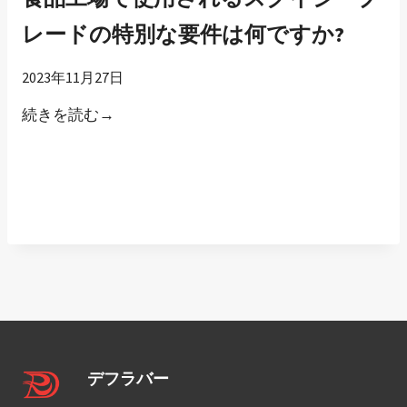
場
レードの特別な要件は何ですか?
に
出
2023年11月27日
回
食
続きを読む→
っ
品
て
工
い
場
ま
で
す
使
か
用
?
さ
れ
る
ス
デフラバー
ク