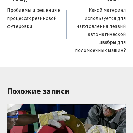
Навигация
Проблемы и решения в
Какой материал
по
процессах резиновой
используется для
записям
футеровки
изготовления лезвий
автоматической
швабры для
поломоечных машин?
Похожие записи